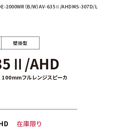
OE-2000WR（B/W）
AV-635Ⅱ/AHD
MS-307D/L
壁掛型
35Ⅱ/AHD
 100mmフルレンジスピーカ
AHD
在庫限り