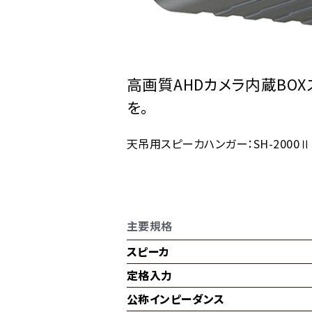
高画質AHDカメラ内蔵BO
を。
天吊用スピーカハンガー：SH-2000
主要規格
スピーカ
定格入力
公称インピーダンス