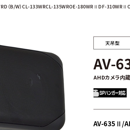
WRD（B/W）
CL-133WR
CL-135WR
OE-180WRⅡ
DF-310WRⅡ
天吊型
AV-6
AHDカメラ内蔵
AV-635Ⅱ/