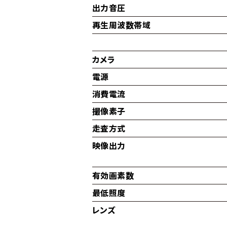
出力音圧
再生周波数帯域
カメラ
電源
消費電流
撮像素子
走査方式
映像出力
有効画素数
最低照度
レンズ