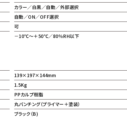
カラー／白黒／自動／外部選択
自動／ON／OFF選択
可
－10℃～＋50℃／80％RH以下
139×197×144mm
1.5Kg
PPカルプ樹脂
丸パンチング（プライマー＋塗装）
ブラック（B)