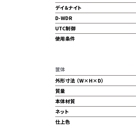
デイ＆ナイト
D-WDR
UTC制御
使用条件
筐体
外形寸法 （W×H×D）
質量
本体材質
ネット
仕上色