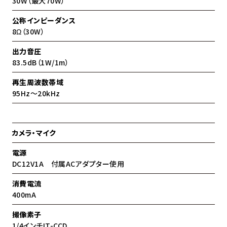
30W（最大70W）
公称インピーダンス
8Ω（30W）
出力音圧
83.5dB（1W/1m）
再生周波数帯域
95Hz〜20kHz
カメラ・マイク
電源
DC12V1A 付属ACアダプター使用
消費電流
400mA
撮像素子
1/4インチIT-CCD