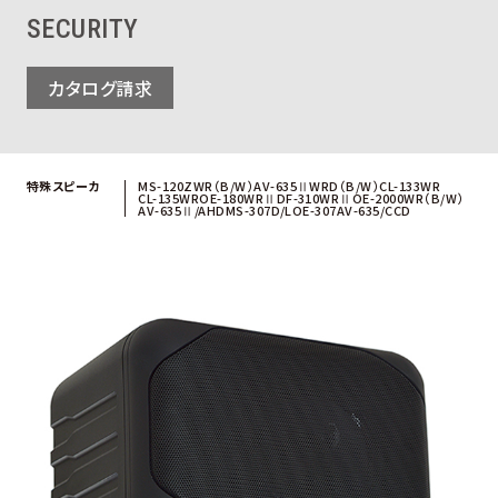
SECURITY
カタログ請求
特殊スピーカ
MS-120ZWR（B/W）
AV-635ⅡWRD（B/W）
CL-133WR
CL-135WR
OE-180WRⅡ
DF-310WRⅡ
OE-2000WR（B/W）
AV-635Ⅱ/AHD
MS-307D/L
OE-307
AV-635/CCD