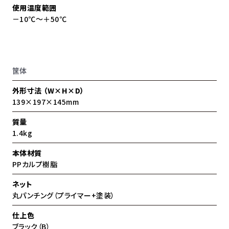
使用温度範囲
－10℃〜＋50℃
筐体
外形寸法 （W×H×D）
139×197×145mm
質量
1.4kg
本体材質
PPカルプ樹脂
ネット
丸パンチング（プライマー+塗装）
仕上色
ブラック（B）